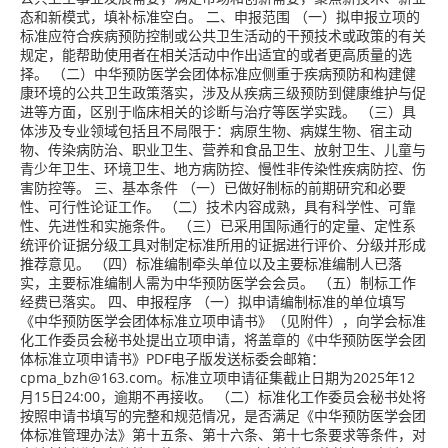
态和新模式，填补标准空白。 二、申报范围 （一）拟申报立项的
标准应符合疾病预防控制或公共卫生活动的干预技术或政策的有关
规定，能帮助使用者在相关活动中作出适宜的或者更高质量的选
择。 （二）中华预防医学会团体标准应侧重于疾病预防和构建健
康环境的公共卫生政策落实，涉及从疾病三级预防到健康维护与促
进等方面，区别于临床相关的诊断与治疗等医学实践。 （三）具
体涉及专业领域包括且不局限于：病原生物、病媒生物、宿主动
物、传染病防治、职业卫生、营养和食品卫生、放射卫生、儿童与
青少年卫生、环境卫生、地方病防控、慢性非传染性疾病防控、伤
害防控等。 三、基本条件 （一）已做好制标的前期研究和必要
性、可行性论证工作。 （二）技术内容成熟，具有科学性、可靠
性、先进性和实施条件。 （三）已采用国际通行的定量、定性系
统评价证据分级工具对制定标准所用的证据进行评价、分级并形成
推荐意见。 （四）标准编制牵头单位以及主要标准编制人已落
实，主要标准编制人需为中华预防医学会会员。 （五）制标工作
经费已落实。 四、申报程序 （一）拟申请编制标准的单位填写
《中华预防医学会团体标准立项申请书》（见附件），向学会标准
化工作委员会秘书处提出立项申请，将盖章的《中华预防医学会团
体标准立项申请书》PDF电子版发送标委会邮箱：
cpma_bzh@163.com。标准立项申请征集截止日期为2025年12
月15日24:00，逾期不再接收。 （二）标准化工作委员会秘书处将
按照申请书填写的完整和规范情况，是否满足《中华预防医学会团
体标准管理办法》第十五条、第十六条、第十七条要求等条件，对